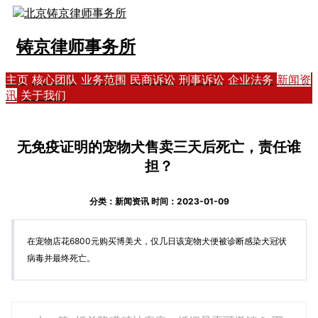
铸京律师事务所
主页
核心团队
业务范围
民商诉讼
刑事诉讼
企业法务
新闻资
讯
关于我们
无免疫证明的宠物犬售卖三天后死亡，责任谁
担？
分类：新闻资讯 时间：2023-01-09
在宠物店花6800元购买博美犬，仅几日该宠物犬便被诊断感染犬冠状
病毒并最终死亡。