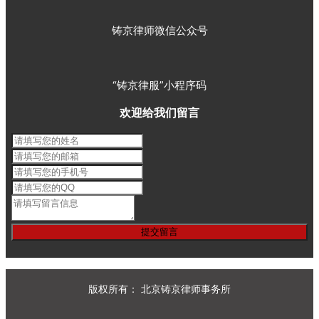
铸京律师微信公众号
“铸京律服”小程序码
欢迎给我们留言
版权所有：
北京铸京律师事务所